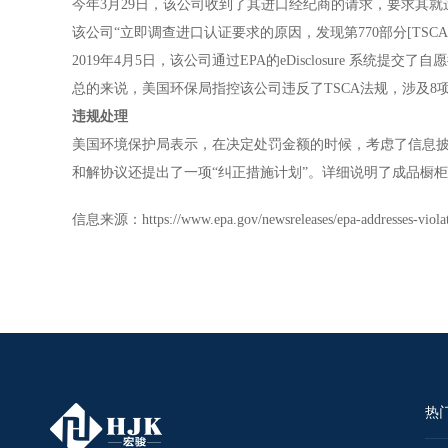
今年3月29日，该公司收到了其进口经纪商的请求，要求其就运
该公司“立即调查进口认证要求的原因，发现第770部分[TSC
2019年4月5日，该公司通过EPA的eDisclosure 系统
总的来说，美国环保局指控该公司违反了TSCA法规，涉及8
违规处理
美国环境保护局表示，在决定处罚金额的时候，考虑了信息披露
和解协议还提出了一项“纠正措施计划”。详细说明了成品橱柜中哪
信息来源：https://www.epa.gov/newsreleases/epa-addresses-violati
热