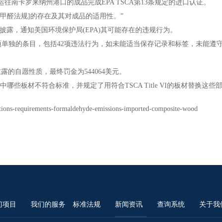
往南卡罗来纳州港口的成品完成EPA TSCA第13条规定的进口认证。
A甲醛法规]的存在及其对成品的适用性。”
提交了自愿披露，通知美国环境保护局(EPA)其可能存在的违规行为。
项单独的条目，包括42项违法行为，如未能适当保存记录和标签，未能遵
的自愿性质，最终罚金为544064美元。
些板材不符合标准，并规定了用符合TSCA Title VI的板材替换这
ons-requirements-formaldehyde-emissions-imported-composite-wood
门项目
我们的服务
标准法规
新闻资讯
查询系统
关于我