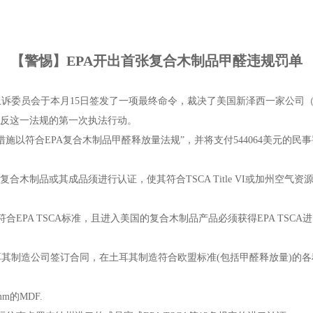
【警惕】EPA开出首张复合木制品甲醛违规罚单
诉委员会于本月15日签发了一项最终命令，裁决了美国新泽西一家公司（
违反这一法规的第一次执法行动。
以符合EPA复合木制品甲醛释放量法规”，并将支付544064美元的民
复合木制品或其成品须进行认证，使其符合TSCA Title VI或加州空气资
合EPA TSCA标准，且进入美国的复合木制品产品必须获得EPA TSCA
土耳其制造公司签订合同，在土耳其制造符合欧盟标准(包括甲醛释放量)的
m的MDF.